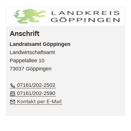
Anschrift​
Landratsamt Göppingen
Landwirtschaftsamt
Pappelallee 10
73037 Göppingen
Telefon:
(Öffnet in neuem Fenster)
07161/202-2502
Fax:
(Öffnet in neuem Fenster)
07161/202-2590
E-Mail:
(Öffnet in neuem Fenster)
Kontakt per E-Mail